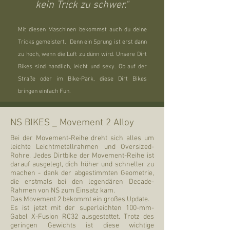
kein Trick zu schwer."
Mit diesen Maschinen bekommst auch du deine
Tricks gemeistert.
Denn ein Sprung ist erst dann
zu hoch, wenn die Luft zu dünn wird. Unsere Dirt
Bikes sind handlich, leicht und sexy. Ob auf der
Straße oder im Bike-Park, diese Dirt Bikes
bringen einfach Fun.
NS BIKES _ Movement 2 Alloy
​Bei der Movement-Reihe dreht sich alles um
leichte Leichtmetallrahmen und Oversized-
Rohre. Jedes Dirtbike der Movement-Reihe ist
darauf ausgelegt, dich höher und schneller zu
machen - dank der abgestimmten Geometrie,
die erstmals bei den legendären Decade-
Rahmen von NS zum Einsatz kam.
Das Movement 2 bekommt ein großes Update.
Es ist jetzt mit der superleichten 100-mm-
Gabel X-Fusion RC32 ausgestattet. Trotz des
geringen Gewichts ist diese wichtige