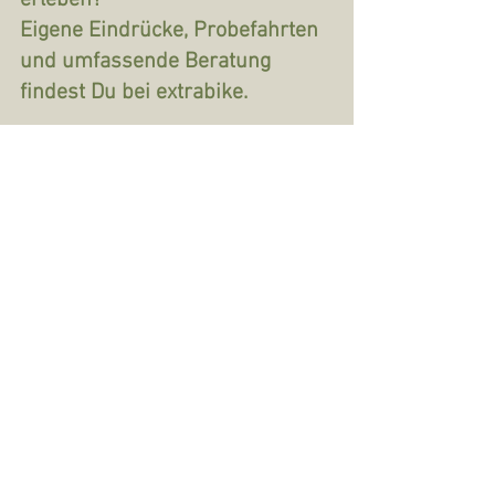
erleben?
Eigene Eindrücke, Probefahrten 
und umfassende Beratung 
findest Du bei extrabike.
Mit den besten Grüßen,
Dein extrabike Team
Alle ansehen
Aktuelle Beiträge